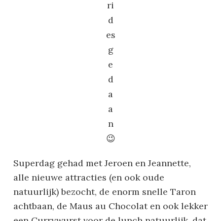
ri
d
es
g
e
d
a
a
n
😉
Superdag gehad met Jeroen en Jeannette,
alle nieuwe attracties (en ook oude
natuurlijk) bezocht, de enorm snelle Taron
achtbaan, de Maus au Chocolat en ook lekker
een Currywurst voor de lunch natuurlijk, dat