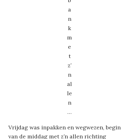
b
a
n
k
m
e
t
z’
n
al
le
n
…
Vrijdag was inpakken en wegwezen, begin
van de middag met z’n allen richting