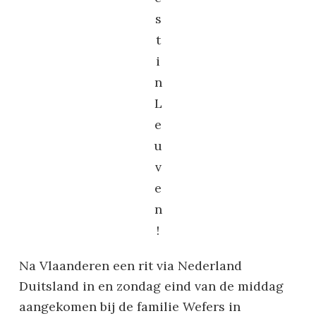
s
t
i
n
L
e
u
v
e
n
!
Na Vlaanderen een rit via Nederland
Duitsland in en zondag eind van de middag
aangekomen bij de familie Wefers in