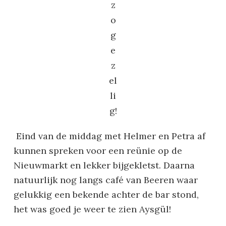
z
o
g
e
z
el
li
g!
Eind van de middag met Helmer en Petra af
kunnen spreken voor een reünie op de
Nieuwmarkt en lekker bijgekletst. Daarna
natuurlijk nog langs café van Beeren waar
gelukkig een bekende achter de bar stond,
het was goed je weer te zien Aysgül!