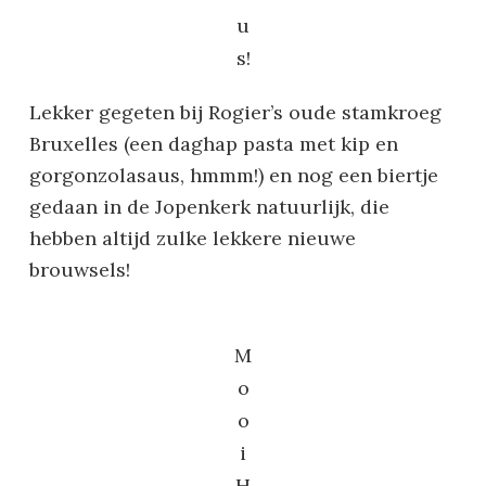
u
s!
Lekker gegeten bij Rogier’s oude stamkroeg
Bruxelles (een daghap pasta met kip en
gorgonzolasaus, hmmm!) en nog een biertje
gedaan in de Jopenkerk natuurlijk, die
hebben altijd zulke lekkere nieuwe
brouwsels!
M
o
o
i
H