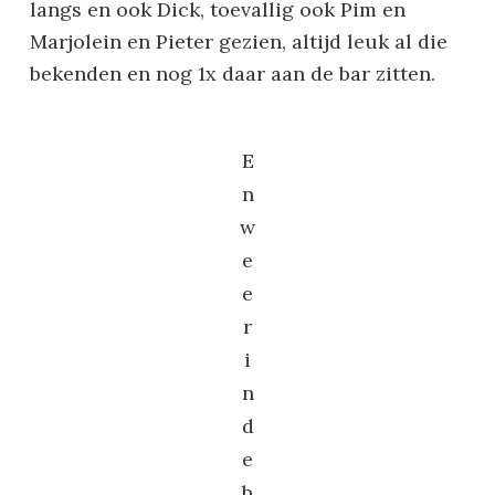
langs en ook Dick, toevallig ook Pim en
Marjolein en Pieter gezien, altijd leuk al die
bekenden en nog 1x daar aan de bar zitten.
E
n
w
e
e
r
i
n
d
e
b