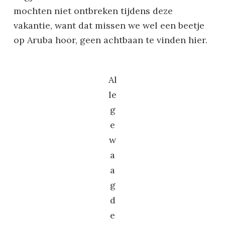
mochten niet ontbreken tijdens deze
vakantie, want dat missen we wel een beetje
op Aruba hoor, geen achtbaan te vinden hier.
Al
le
g
e
w
a
a
g
d
e