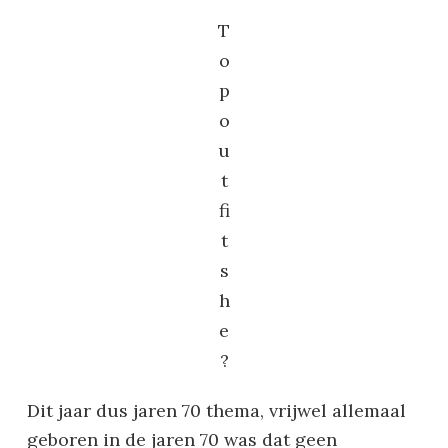
T
o
p
o
u
t
fi
t
s
h
e
?
Dit jaar dus jaren 70 thema, vrijwel allemaal
geboren in de jaren 70 was dat geen