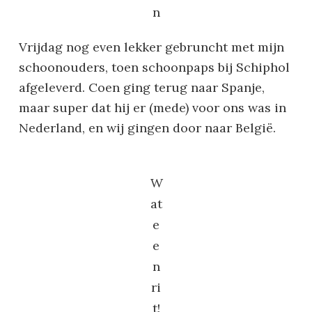
n
Vrijdag nog even lekker gebruncht met mijn
schoonouders, toen schoonpaps bij Schiphol
afgeleverd. Coen ging terug naar Spanje,
maar super dat hij er (mede) voor ons was in
Nederland, en wij gingen door naar België.
W
at
e
e
n
ri
t!