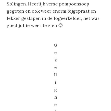
Solingen. Heerlijk verse pompoensoep
gegeten en ook weer enorm bijgepraat en
lekker geslapen in de logeerkelder, het was
goed jullie weer te zien 😊
G
e
z
e
ll
i
g
h
e