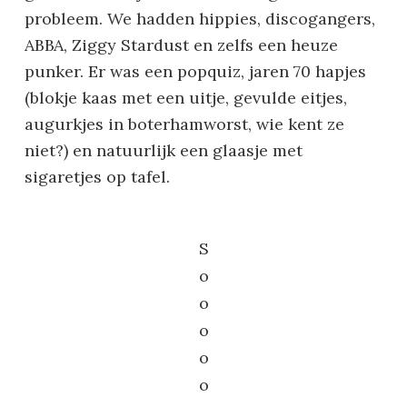
probleem. We hadden hippies, discogangers,
ABBA, Ziggy Stardust en zelfs een heuze
punker. Er was een popquiz, jaren 70 hapjes
(blokje kaas met een uitje, gevulde eitjes,
augurkjes in boterhamworst, wie kent ze
niet?) en natuurlijk een glaasje met
sigaretjes op tafel.
S
o
o
o
o
o