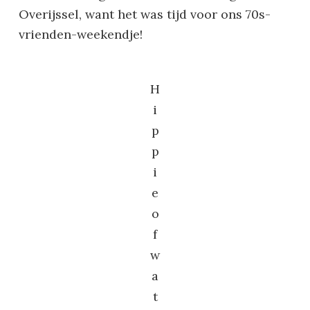
Overijssel, want het was tijd voor ons 70s-
vrienden-weekendje!
H
i
p
p
i
e
o
f
w
a
t