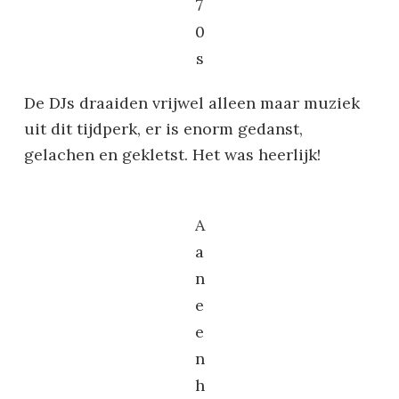
7
0
s
De DJs draaiden vrijwel alleen maar muziek
uit dit tijdperk, er is enorm gedanst,
gelachen en gekletst. Het was heerlijk!
A
a
n
e
e
n
h