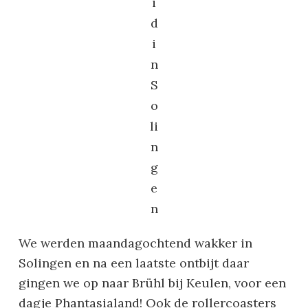
i
d
i
n
S
o
li
n
g
e
n
We werden maandagochtend wakker in
Solingen en na een laatste ontbijt daar
gingen we op naar Brühl bij Keulen, voor een
dagje Phantasialand! Ook de rollercoasters