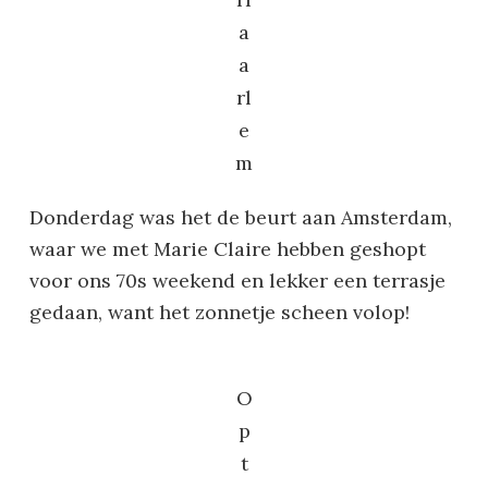
a
a
rl
e
m
Donderdag was het de beurt aan Amsterdam,
waar we met Marie Claire hebben geshopt
voor ons 70s weekend en lekker een terrasje
gedaan, want het zonnetje scheen volop!
O
p
t