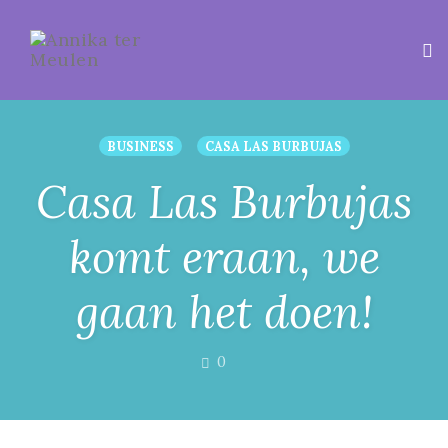
Tog
BUSINESS
CASA LAS BURBUJAS
Casa Las Burbujas
komt eraan, we
gaan het doen!
COMMENTS
0