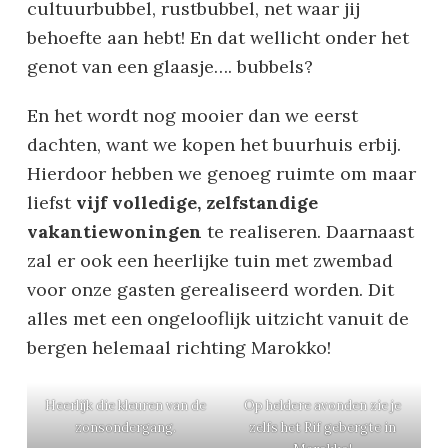
cultuurbubbel, rustbubbel, net waar jij
behoefte aan hebt! En dat wellicht onder het
genot van een glaasje…. bubbels?
En het wordt nog mooier dan we eerst
dachten, want we kopen het buurhuis erbij.
Hierdoor hebben we genoeg ruimte om maar
liefst
vijf volledige, zelfstandige
vakantiewoningen
te realiseren. Daarnaast
zal er ook een heerlijke tuin met zwembad
voor onze gasten gerealiseerd worden. Dit
alles met een ongelooflijk uitzicht vanuit de
bergen helemaal richting Marokko!
Heerlijk die kleuren van de
Op heldere avonden zie je
zonsondergang.
zelfs het Rif gebergte in