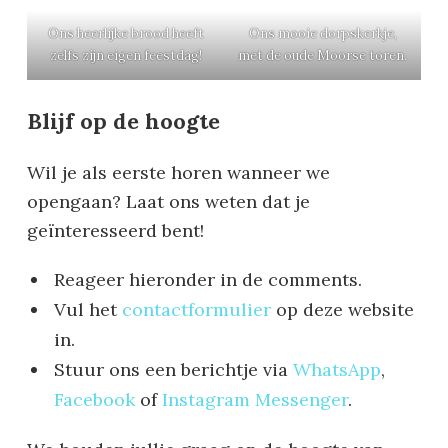
Ons heerlijke brood heeft
Ons mooie dorpskerkje,
zelfs zijn eigen feestdag!
met de oude Moorse toren.
Blijf op de hoogte
Wil je als eerste horen wanneer we
opengaan? Laat ons weten dat je
geïnteresseerd bent!
Reageer hieronder in de comments.
Vul het
contactformulier
op deze website
in.
Stuur ons een berichtje via
WhatsApp
,
Facebook
of
Instagram Messenger
.