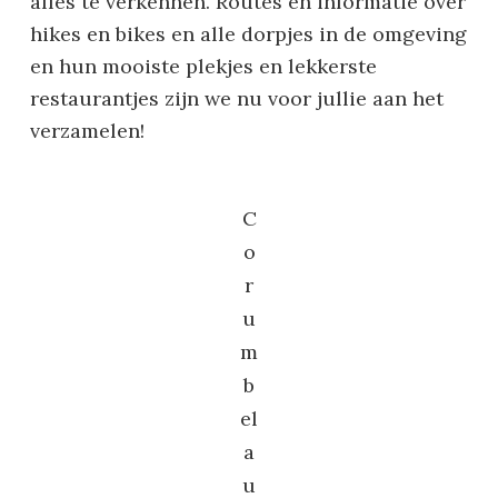
alles te verkennen. Routes en informatie over
hikes en bikes en alle dorpjes in de omgeving
en hun mooiste plekjes en lekkerste
restaurantjes zijn we nu voor jullie aan het
verzamelen!
C
o
r
u
m
b
el
a
u