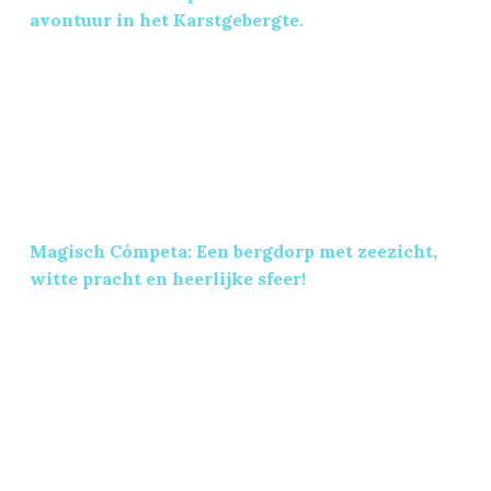
avontuur in het Karstgebergte.
Magisch Cómpeta: Een bergdorp met zeezicht, wit
Magisch Cómpeta: Een bergdorp met zeezicht,
witte pracht en heerlijke sfeer!
Een kennismaking met ons nieuwe thuis, de Axar