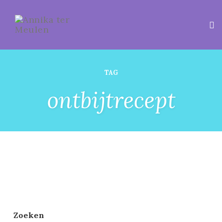
Tog
TAG
ontbijtrecept
Zoeken