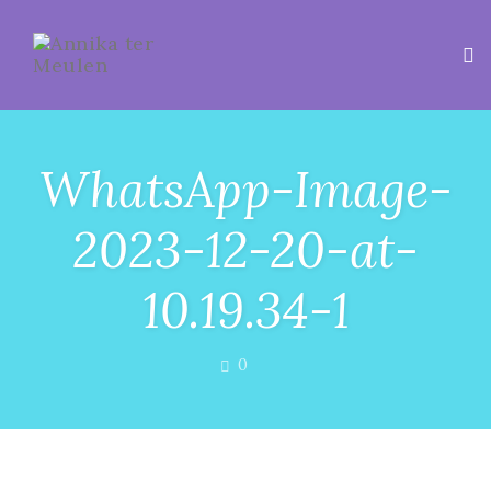
Tog
WhatsApp-Image-
2023-12-20-at-
10.19.34-1
COMMENTS
0