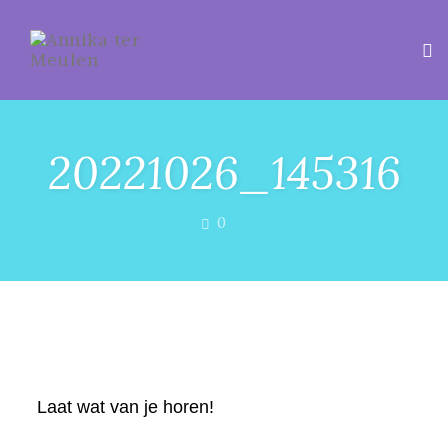
Tog
20221026_145316
COMMENTS
0
Laat wat van je horen!