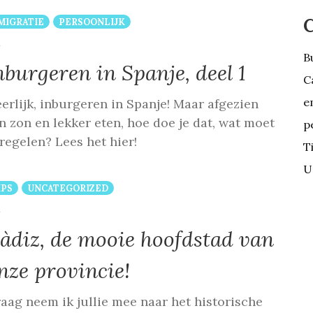
C
MIGRATIE
PERSOONLIJK
COMMENTS
1
B
nburgeren in Spanje, deel 1
C
e
erlijk, inburgeren in Spanje! Maar afgezien
n zon en lekker eten, hoe doe je dat, wat moet
p
 regelen? Lees het hier!
T
U
IPS
UNCATEGORIZED
COMMENTS
1
àdiz, de mooie hoofdstad van
nze provincie!
aag neem ik jullie mee naar het historische