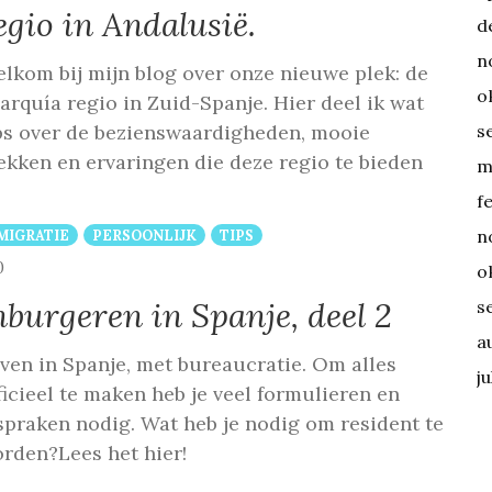
egio in Andalusië.
d
n
lkom bij mijn blog over onze nieuwe plek: de
o
arquía regio in Zuid-Spanje. Hier deel ik wat
s
ps over de bezienswaardigheden, mooie
ekken en ervaringen die deze regio te bieden
m
f
n
MIGRATIE
PERSOONLIJK
TIPS
COMMENTS
0
o
nburgeren in Spanje, deel 2
s
a
ven in Spanje, met bureaucratie. Om alles
ju
ficieel te maken heb je veel formulieren en
spraken nodig. Wat heb je nodig om resident te
rden?Lees het hier!