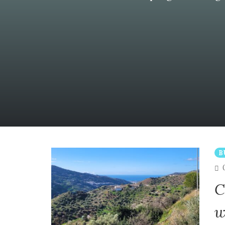
B
C
w