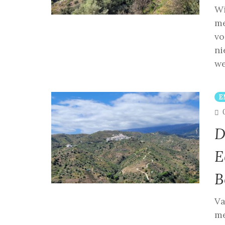
Wi
me
vo
ni
we
E
D
E
B
Va
me