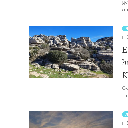
ge
on
P
E
b
K
Ge
tu
P