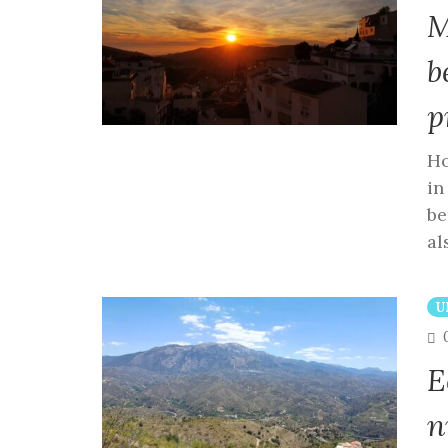
M
b
p
Ho
in
be
al
U
E
n