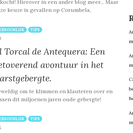
kocht! Hierover in een ander blog meer... Maar
ze keuze is gevallen op Corumbela,
ERSOONLIJK
TIPS
A
COMMENTS
0
m
l Torcal de Antequera: Een
A
etoverend avontuur in het
m
arstgebergte.
C
b
weldig om te klimmen en klauteren over en
h
ssen dit miljoenen jaren oude gebergte!
A
ERSOONLIJK
TIPS
m
COMMENTS
5