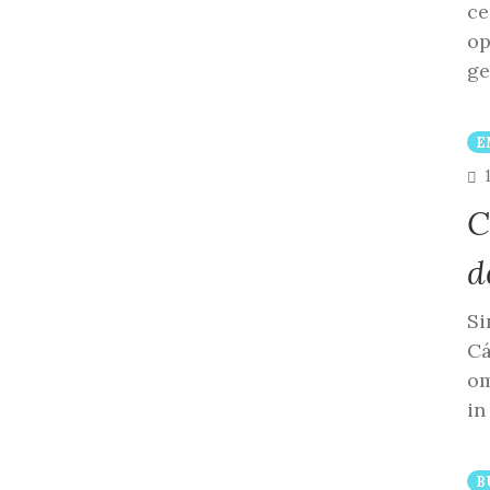
ce
op
ge
E
C
d
Si
Cá
om
in
B