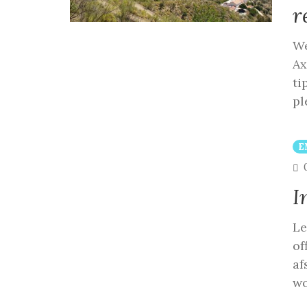
r
We
Ax
ti
pl
E
I
Le
of
af
wo