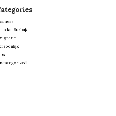
ategories
usiness
asa las Burbujas
migratie
ersoonlijk
ips
ncategorized