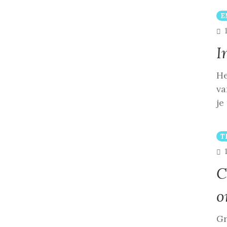
E
I
He
va
je
T
C
o
Gr