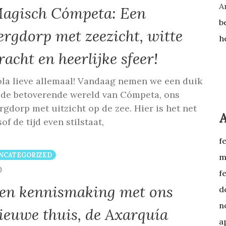
A
agisch Cómpeta: Een
b
ergdorp met zeezicht, witte
h
racht en heerlijke sfeer!
la lieve allemaal! Vandaag nemen we een duik
 de betoverende wereld van Cómpeta, ons
rgdorp met uitzicht op de zee. Hier is het net
sof de tijd even stilstaat,
f
NCATEGORIZED
m
COMMENTS
0
f
en kennismaking met ons
d
n
ieuwe thuis, de Axarquía
a