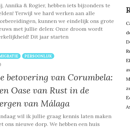
j, Annika & Rogier, hebben iets bijzonders te
R
lden! Terwijl we hard werken aan alle
orbereidingen, kunnen we eindelijk ons grote
C
euws met jullie delen: Onze droom wordt
d
rkelijkheid! Dit jaar starten
D
R
MIGRATIE
PERSOONLIJK
E
COMMENTS
0
a
e betovering van Corumbela:
M
en Oase van Rust in de
z
E
ergen van Málaga
A
ndaag wil ik jullie graag kennis laten maken
t ons nieuwe dorp. We hebben een huis